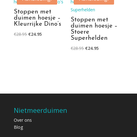
Stoppen met
duimen hoesje –
Stoppen met
Kleurrijke Dino’s
duimen hoesje –
Stoere
Oorspronkelijke
Huidige
€
28.95
€
24.95
Superhelden
prijs
prijs
Oorspronkelijke
Huidige
€
28.95
€
24.95
was:
is:
prijs
prijs
€28.95.
€24.95.
was:
is:
€28.95.
€24.95.
Nietmeerduimen
Over ons
Blog