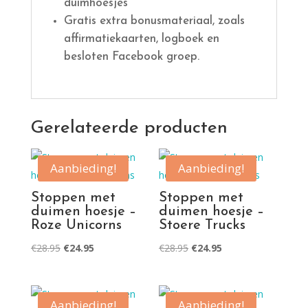
duimhoesjes
Gratis extra bonusmateriaal, zoals
affirmatiekaarten, logboek en
besloten Facebook groep.
Gerelateerde producten
Aanbieding!
Aanbieding!
Stoppen met
Stoppen met
duimen hoesje –
duimen hoesje –
Roze Unicorns
Stoere Trucks
Oorspronkelijke
Huidige
Oorspronkelijke
Huidige
€
28.95
€
24.95
€
28.95
€
24.95
prijs
prijs
prijs
prijs
was:
is:
was:
is:
€28.95.
€24.95.
€28.95.
€24.95.
Aanbieding!
Aanbieding!