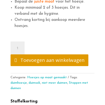
Bepaal de
juiste maat
voor het hoesje.
Koop minimaal 2 of 3 hoesjes. Dit in
verband met de hygiëne.
Ontvang korting bij aankoop meerdere
hoesjes.
Stoppen
met
duimen
Toevoegen aan winkelwagen
hoesje
voor
oudere
kinderen
Categorie:
Hoesjes op maat gemaakt
Tags:
of
duimhoesje
,
duimsok
,
niet meer duimen
,
Stoppen met
volwassenen
duimen
aantal
Staffelkorting