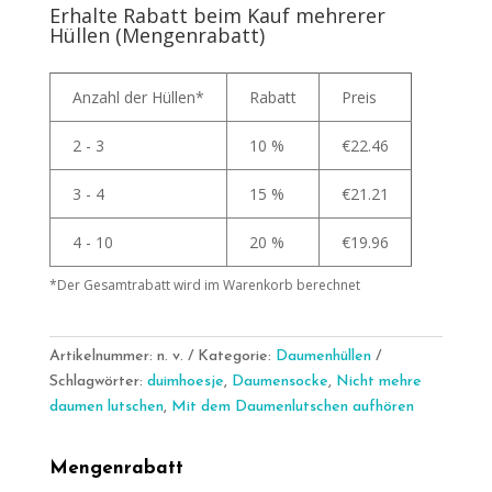
Raketten
Erhalte Rabatt beim Kauf mehrerer
en
Hüllen (Mengenrabatt)
Astronauten
Menge
Anzahl der Hüllen*
Rabatt
Preis
2 - 3
10 %
€
22.46
3 - 4
15 %
€
21.21
4 - 10
20 %
€
19.96
*Der Gesamtrabatt wird im Warenkorb berechnet
Artikelnummer:
n. v.
Kategorie:
Daumenhüllen
Schlagwörter:
duimhoesje
,
Daumensocke
,
Nicht mehre
daumen lutschen
,
Mit dem Daumenlutschen aufhören
Mengenrabatt