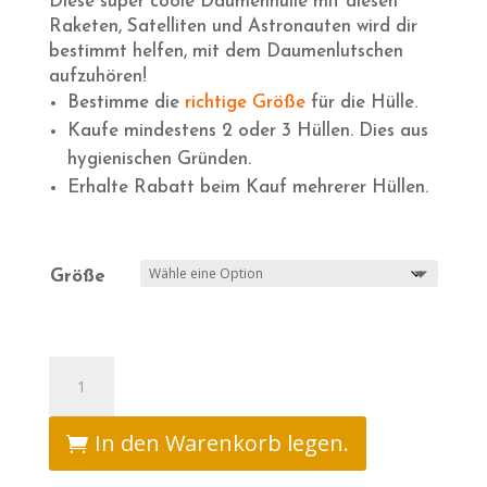
Diese super coole Daumenhülle mit diesen
€28.95
€24.95.
Raketen, Satelliten und Astronauten wird dir
bestimmt helfen, mit dem Daumenlutschen
aufzuhören!
Bestimme die
richtige Größe
für die Hülle.
Kaufe mindestens 2 oder 3 Hüllen. Dies aus
hygienischen Gründen.
Erhalte Rabatt beim Kauf mehrerer Hüllen.
Größe
Stoppen
met
duimen
In den Warenkorb legen.
hoesje
-