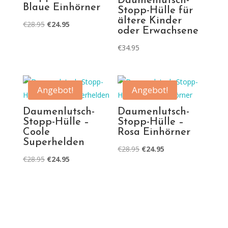
Daumenlutsch-
Blaue Einhörner
Stopp-Hülle für
ältere Kinder
Ursprünglicher
Aktueller
€
28.95
€
24.95
oder Erwachsene
Preis
Preis
€
34.95
war:
ist:
€28.95
€24.95.
Angebot!
Angebot!
Daumenlutsch-
Daumenlutsch-
Stopp-Hülle –
Stopp-Hülle –
Coole
Rosa Einhörner
Superhelden
Ursprünglicher
Aktueller
€
28.95
€
24.95
Ursprünglicher
Aktueller
€
28.95
€
24.95
Preis
Preis
Preis
Preis
war:
ist:
war:
ist:
€28.95
€24.95.
€28.95
€24.95.