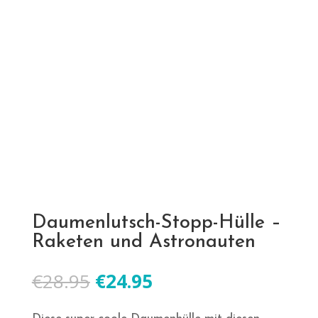
Daumenlutsch-Stopp-Hülle –
Raketen und Astronauten
Ursprünglicher
Aktueller
€
28.95
€
24.95
Preis
Preis
war:
ist: