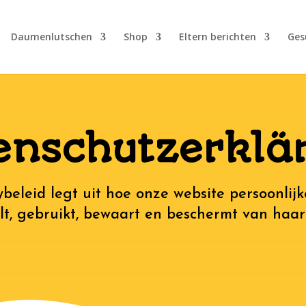
Daumenlutschen
Shop
Eltern berichten
Ges
enschutzerklä
ybeleid legt uit hoe onze website persoonlij
t, gebruikt, bewaart en beschermt van haar