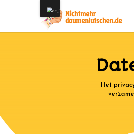
Dat
Het privac
verzamel