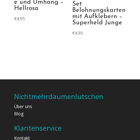
e und Umhang –
Set
Hellrosa
Belohnungskarten
mit Aufklebern –
€
4.95
Superheld Junge
€
4.95
Nichtmehrdaumenlutschen
Über uns
Blog
Klantenservice
Kontakt