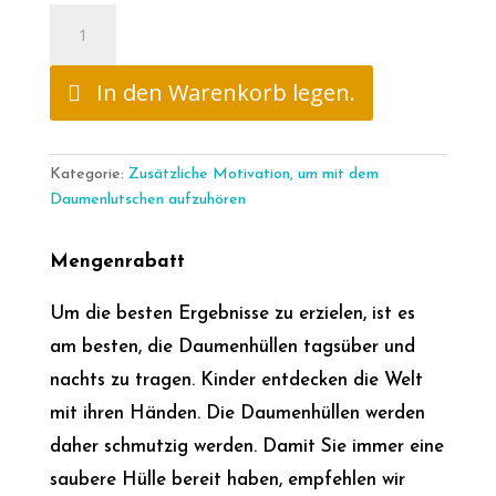
Set
beloningskaarten
met
In den Warenkorb legen.
stickers
-
superheld
meisje
Kategorie:
Zusätzliche Motivation, um mit dem
Menge
Daumenlutschen aufzuhören
Mengenrabatt
Um die besten Ergebnisse zu erzielen, ist es
am besten, die Daumenhüllen tagsüber und
nachts zu tragen. Kinder entdecken die Welt
mit ihren Händen. Die Daumenhüllen werden
daher schmutzig werden. Damit Sie immer eine
saubere Hülle bereit haben, empfehlen wir